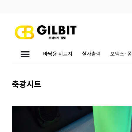
바닥용 시트지
실사출력
포맥스·
대량견적문의
축광시트