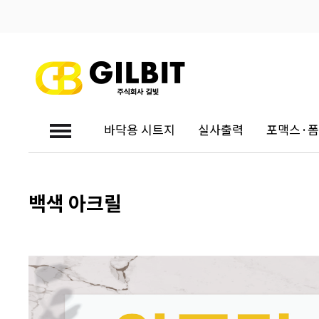
바닥용 시트지
실사출력
포맥스·
대량견적문의
백색 아크릴