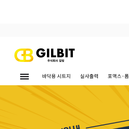
바닥용 시트지
실사출력
포맥스·
대량견적문의